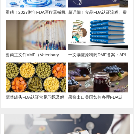
重磅！2027财年FDA医疗器械机
超详细！食品FDA认证流程、费
构注册年费上调至 $13785！
用、时效、误区解析
兽药主文件VMF（Veterinary
一文读懂原料药DMF备案：API
Master Files）注册办理指南
出口的“身份证”与“通行证”
蔬菜罐头FDA认证常见问题及解
果酱出口美国如何办理FDA认
决方案
证？