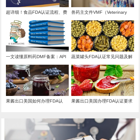
超详细！食品FDA认证流程、费
兽药主文件VMF（Veterinary
用、时效、误区解析
Master Files）注册办理指南
一文读懂原料药DMF备案：API
蔬菜罐头FDA认证常见问题及解
出口的“身份证”与“通行证”
决方案
果酱出口美国如何办理FDA认
果酱出口美国办理FDA认证要求
证？
和流程