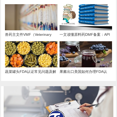
构注册年费上调至 $13785！
用、时效、误区解析
兽药主文件VMF（Veterinary
一文读懂原料药DMF备案：API
Master Files）注册办理指南
出口的“身份证”与“通行证”
蔬菜罐头FDA认证常见问题及解
果酱出口美国如何办理FDA认
决方案
证？