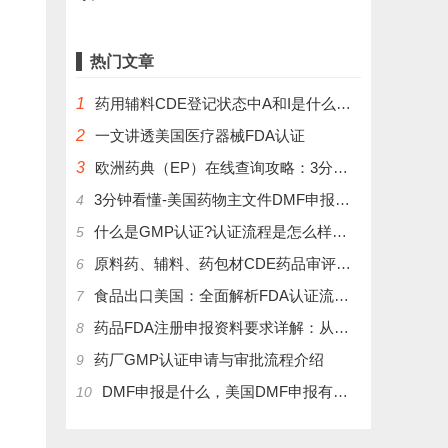
热门文章
1
药用辅料CDE登记状态中A和I是什么意思？
2
一文讲透美国医疗器械FDA认证
3
欧洲药典（EP）在线查询攻略：3分钟掌握官方数据库使用技巧
3分钟看懂-美国药物主文件DMF申报流程和管理制度
4
什么是GMP认证?认证流程是怎么样的？
5
原料药、辅料、药包材CDE药品审评中心登记注册流程
6
食品出口美国：全面解析FDA认证流程及关键注意事项
7
药品FDA注册申报资料要求详解：从法规到实操
8
药厂GMP认证申请与审批流程介绍
9
DMF申报是什么，美国DMF申报有几种分类，药物主文件备案流程介绍
10