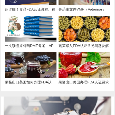
超详细！食品FDA认证流程、费
兽药主文件VMF（Veterinary
用、时效、误区解析
Master Files）注册办理指南
一文读懂原料药DMF备案：API
蔬菜罐头FDA认证常见问题及解
出口的“身份证”与“通行证”
决方案
果酱出口美国如何办理FDA认
果酱出口美国办理FDA认证要求
证？
和流程