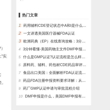
热门文章
1
药用辅料CDE登记状态中A和I是什么意思？
2
一文讲透美国医疗器械FDA认证
3
欧洲药典（EP）在线查询攻略：3分钟掌握官方数据库使用技巧
P）
3分钟看懂-美国药物主文件DMF申报流程和管理制度
4
“实
什么是GMP认证?认证流程是怎么样的？
5
原料药、辅料、药包材CDE药品审评中心登记注册流程
6
食品出口美国：全面解析FDA认证流程及关键注意事项
7
实
药品FDA注册申报资料要求详解：从法规到实操
8
类。
药厂GMP认证申请与审批流程介绍
9
DMF申报是什么，美国DMF申报有几种分类，药物主文件备案流程介绍
10