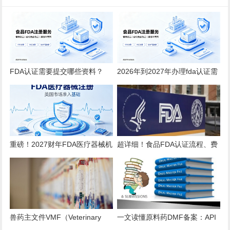
FDA认证需要提交哪些资料？
2026年到2027年办理fda认证需
2026全品类详细清单
要多少钱？
重磅！2027财年FDA医疗器械机
超详细！食品FDA认证流程、费
构注册年费上调至 $13785！
用、时效、误区解析
兽药主文件VMF（Veterinary
一文读懂原料药DMF备案：API