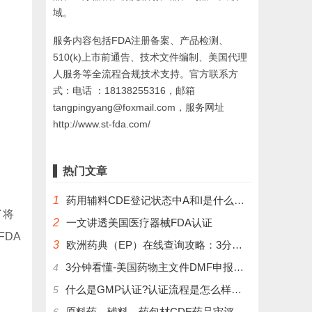
域。
服务内容包括FDA注册备案、产品检测、
510(k)上市前通告、技术文件编制、美国代理
人服务等全流程合规技术支持。官方联系方
式：电话 ：18138255316，邮箱
tangpingyang@foxmail.com，服务网址
http://www.st-fda.com/
热门文章
1
药用辅料CDE登记状态中A和I是什么意思？
了将
2
一文讲透美国医疗器械FDA认证
DA
3
欧洲药典（EP）在线查询攻略：3分钟掌握官方数据库使用技巧
3分钟看懂-美国药物主文件DMF申报流程和管理制度
4
什么是GMP认证?认证流程是怎么样的？
5
原料药、辅料、药包材CDE药品审评中心登记注册流程