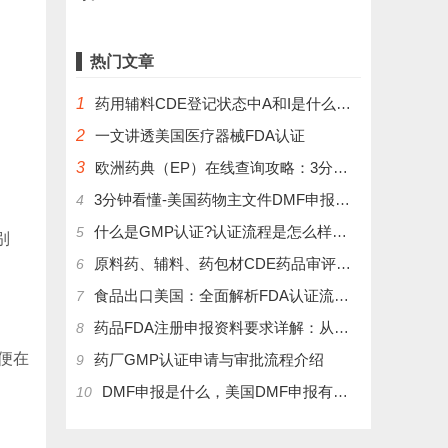
热门文章
1
药用辅料CDE登记状态中A和I是什么意思？
2
一文讲透美国医疗器械FDA认证
3
欧洲药典（EP）在线查询攻略：3分钟掌握官方数据库使用技巧
3分钟看懂-美国药物主文件DMF申报流程和管理制度
4
什么是GMP认证?认证流程是怎么样的？
5
别
原料药、辅料、药包材CDE药品审评中心登记注册流程
6
食品出口美国：全面解析FDA认证流程及关键注意事项
7
药品FDA注册申报资料要求详解：从法规到实操
8
便在
药厂GMP认证申请与审批流程介绍
9
DMF申报是什么，美国DMF申报有几种分类，药物主文件备案流程介绍
10