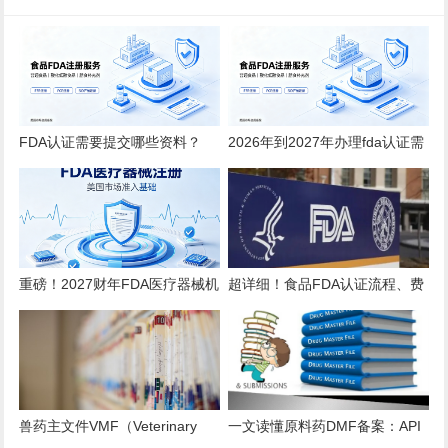
FDA认证需要提交哪些资料？
2026年到2027年办理fda认证需
2026全品类详细清单
要多少钱？
重磅！2027财年FDA医疗器械机
超详细！食品FDA认证流程、费
构注册年费上调至 $13785！
用、时效、误区解析
兽药主文件VMF（Veterinary
一文读懂原料药DMF备案：API