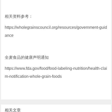
相关资料参考：
https://wholegrainscouncil.org/resources/government-guid
ance
全麦食品的健康声明通知
https://www.fda.gov/food/food-labeling-nutrition/health-clai
m-notification-whole-grain-foods
相关文章