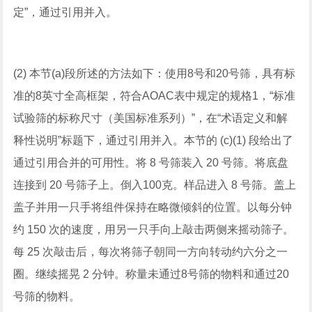
定”，通过引用并入。
(2) 本节(a)段所述的方法如下：使用8号和20号筛，具有标
准的8英寸全高框架，符合AOAC表中规定的规格1，“标准
试验筛的标称尺寸（美国标准系列）”，在“术语定义和解
释性说明”标题下，通过引用并入。本节的 (c)(1) 段给出了
通过引用合并的可用性。将 8 号筛装入 20 号筛。将底盘
连接到 20 号筛子上。倒入100克。样品进入 8 号筛。盖上
盖子并用一只手将组件保持在略微倾斜的位置。以每分钟
约 150 次的速度，用另一只手向上敲击两侧来摇动筛子。
每 25 次敲击后，每次将筛子朝同一方向转动约六分之一
圈。继续摇晃 2 分钟。称量未通过8号筛的物料和通过20
号筛的物料。