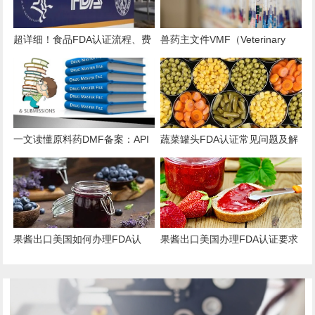
超详细！食品FDA认证流程、费
兽药主文件VMF（Veterinary
用、时效、误区解析
Master Files）注册办理指南
一文读懂原料药DMF备案：API
蔬菜罐头FDA认证常见问题及解
出口的“身份证”与“通行证”
决方案
果酱出口美国如何办理FDA认
果酱出口美国办理FDA认证要求
证？
和流程