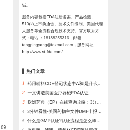
域。
服务内容包括FDA注册备案、产品检测、
510(k)上市前通告、技术文件编制、美国代理
人服务等全流程合规技术支持。官方联系方
式：电话 ：18138255316，邮箱
tangpingyang@foxmail.com，服务网址
http://www.st-fda.com/
热门文章
1
药用辅料CDE登记状态中A和I是什么意思？
2
一文讲透美国医疗器械FDA认证
3
欧洲药典（EP）在线查询攻略：3分钟掌握官方数据库使用技巧
3分钟看懂-美国药物主文件DMF申报流程和管理制度
4
什么是GMP认证?认证流程是怎么样的？
5
89
原料药、辅料、药包材CDE药品审评中心登记注册流程