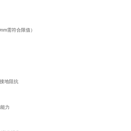
700nm需符合限值）
流、接地阻抗
干扰能力