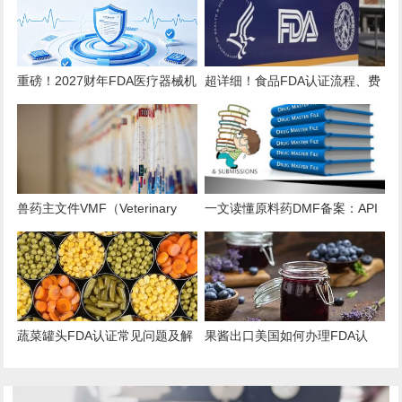
重磅！2027财年FDA医疗器械机
超详细！食品FDA认证流程、费
构注册年费上调至 $13785！
用、时效、误区解析
兽药主文件VMF（Veterinary
一文读懂原料药DMF备案：API
Master Files）注册办理指南
出口的“身份证”与“通行证”
蔬菜罐头FDA认证常见问题及解
果酱出口美国如何办理FDA认
决方案
证？