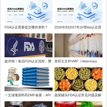
FDA认证需要提交哪些资料？
2026年到2027年办理fda认证需
2026全品类详细清单
要多少钱？
超详细！食品FDA认证流程、费
兽药主文件VMF（Veterinary
用、时效、误区解析
Master Files）注册办理指南
一文读懂原料药DMF备案：API
蔬菜罐头FDA认证常见问题及解
出口的“身份证”与“通行证”
决方案