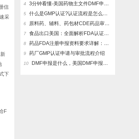
3分钟看懂-美国药物主文件DMF申报流程和管理制度
4
册信
什么是GMP认证?认证流程是怎么样的？
5
速采
原料药、辅料、药包材CDE药品审评中心登记注册流程
6
食品出口美国：全面解析FDA认证流程及关键注意事项
7
药品FDA注册申报资料要求详解：从法规到实操
8
药厂GMP认证申请与审批流程介绍
9
了新
DMF申报是什么，美国DMF申报有几种分类，药物主文件备案流程介绍
10
地
式下
给F