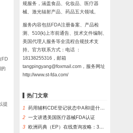
规服务，涵盖食品、化妆品、医疗器
械、激光辐射产品、药品五大领域。
服务内容包括FDA注册备案、产品检
测、510(k)上市前通告、技术文件编制、
美国代理人服务等全流程合规技术支
持。官方联系方式：电话 ：
18138255316，邮箱
FD
tangpingyang@foxmail.com，服务网址
期的
http://www.st-fda.com/
热门文章
以提
1
药用辅料CDE登记状态中A和I是什么意思？
2
一文讲透美国医疗器械FDA认证
3
欧洲药典（EP）在线查询攻略：3分钟掌握官方数据库使用技巧