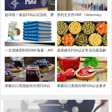
超详细！食品FDA认证流程、费
兽药主文件VMF（Veterinary
用、时效、误区解析
Master Files）注册办理指南
一文读懂原料药DMF备案：API
蔬菜罐头FDA认证常见问题及解
出口的“身份证”与“通行证”
决方案
果酱出口美国如何办理FDA认
果酱出口美国办理FDA认证要求
证？
和流程