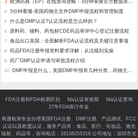
3
欧洲药典（EP）在线查询攻略：3分钟掌握官方数据库使用技巧
3分钟看懂-美国药物主文件DMF申报流程和管理制度
4
什么是GMP认证?认证流程是怎么样的？
5
原料药、辅料、药包材CDE药品审评中心登记注册流程
6
食品出口美国：全面解析FDA认证流程及关键注意事项
7
药品FDA注册申报资料要求详解：从法规到实操
8
药厂GMP认证申请与审批流程介绍
9
DMF申报是什么，美国DMF申报有几种分类，药物主文件备案流程介绍
10
FDA注册和FDA检测区别
fda认证有效期
fda认证查询
27年FDA医疗年金
商通检测专业办理美国FDA注册、DMF注册、产品测试、FCC
认证以及欧盟认证，服务产品有：食品、医疗、化妆品、激光
辐射、药品等，咨询电话：18138255316 公司地址：深圳市光