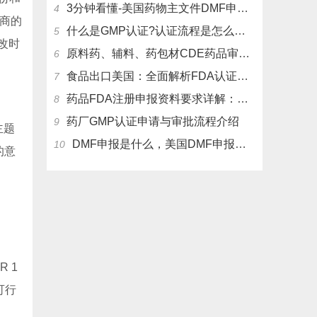
3分钟看懂-美国药物主文件DMF申报流程和管理制度
4
造商的
什么是GMP认证?认证流程是怎么样的？
5
改时
原料药、辅料、药包材CDE药品审评中心登记注册流程
6
食品出口美国：全面解析FDA认证流程及关键注意事项
7
药品FDA注册申报资料要求详解：从法规到实操
8
药厂GMP认证申请与审批流程介绍
9
主题
DMF申报是什么，美国DMF申报有几种分类，药物主文件备案流程介绍
10
的意
 1
可行