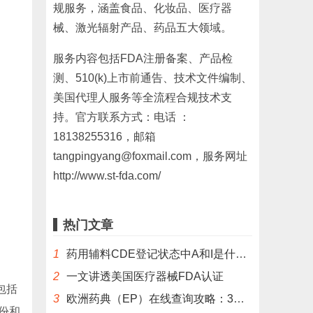
规服务，涵盖食品、化妆品、医疗器
械、激光辐射产品、药品五大领域。
服务内容包括FDA注册备案、产品检
测、510(k)上市前通告、技术文件编制、
美国代理人服务等全流程合规技术支
持。官方联系方式：电话 ：
18138255316，邮箱
tangpingyang@foxmail.com，服务网址
http://www.st-fda.com/
热门文章
1
药用辅料CDE登记状态中A和I是什么意思？
2
一文讲透美国医疗器械FDA认证
包括
3
欧洲药典（EP）在线查询攻略：3分钟掌握官方数据库使用技巧
份和