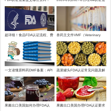
2026全品类详细清单
要多少钱？
超详细！食品FDA认证流程、费
兽药主文件VMF（Veterinary
用、时效、误区解析
Master Files）注册办理指南
一文读懂原料药DMF备案：API
蔬菜罐头FDA认证常见问题及解
出口的“身份证”与“通行证”
决方案
果酱出口美国如何办理FDA认
果酱出口美国办理FDA认证要求