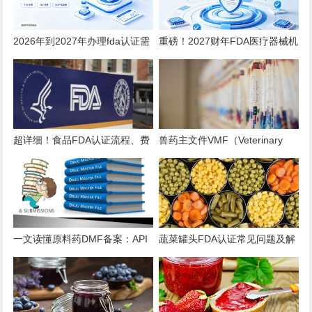
2026年到2027年办理fda认证需
重磅！2027财年FDA医疗器械机
要多少钱？
构注册年费上调至 $13785！
超详细！食品FDA认证流程、费
兽药主文件VMF（Veterinary
用、时效、误区解析
Master Files）注册办理指南
一文读懂原料药DMF备案：API
蔬菜罐头FDA认证常见问题及解
出口的“身份证”与“通行证”
决方案