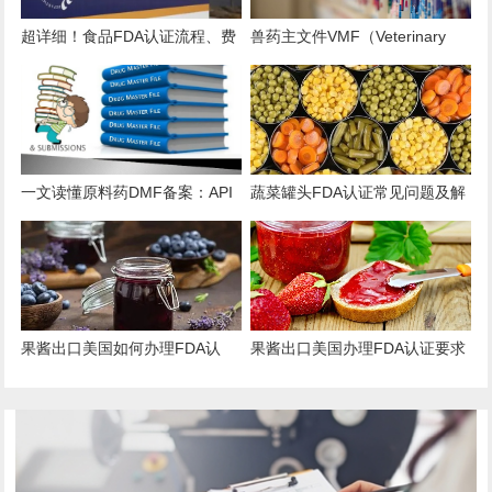
超详细！食品FDA认证流程、费
兽药主文件VMF（Veterinary
用、时效、误区解析
Master Files）注册办理指南
一文读懂原料药DMF备案：API
蔬菜罐头FDA认证常见问题及解
出口的“身份证”与“通行证”
决方案
果酱出口美国如何办理FDA认
果酱出口美国办理FDA认证要求
证？
和流程