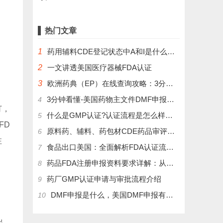
热门文章
1
药用辅料CDE登记状态中A和I是什么意思？
2
一文讲透美国医疗器械FDA认证
3
欧洲药典（EP）在线查询攻略：3分钟掌握官方数据库使用技巧
3分钟看懂-美国药物主文件DMF申报流程和管理制度
4
订，
什么是GMP认证?认证流程是怎么样的？
5
FD
原料药、辅料、药包材CDE药品审评中心登记注册流程
6
注
食品出口美国：全面解析FDA认证流程及关键注意事项
7
药品FDA注册申报资料要求详解：从法规到实操
8
药厂GMP认证申请与审批流程介绍
9
DMF申报是什么，美国DMF申报有几种分类，药物主文件备案流程介绍
10
出，