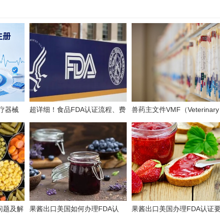
医疗器械
超详细！食品FDA认证流程、费
兽药主文件VMF（Veterinary
785！
用、时效、误区解析
Master Files）注册办理指南
问题及解
果酱出口美国如何办理FDA认
果酱出口美国办理FDA认证