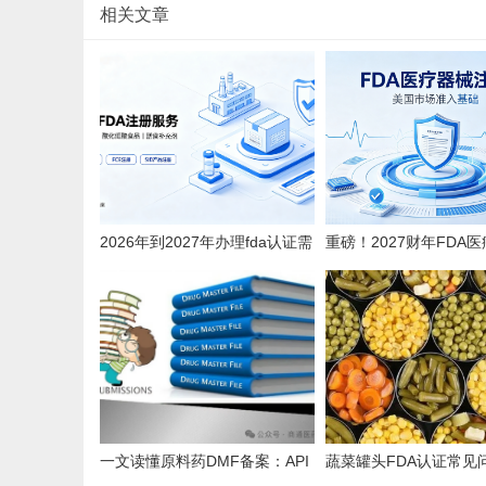
相关文章
2026年到2027年办理fda认证需
重磅！2027财年FDA
要多少钱？
机构注册年费上调至 $13
一文读懂原料药DMF备案：API
蔬菜罐头FDA认证常见