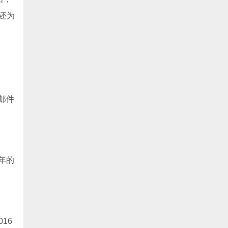
还为
邮件
年的
16