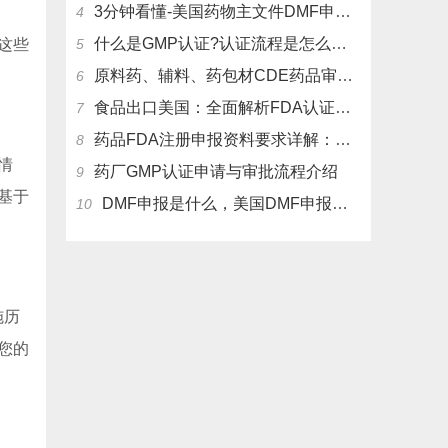
3分钟看懂-美国药物主文件DMF申报流程和管理制度
4
什么是GMP认证?认证流程是怎么样的？
这些
5
原料药、辅料、药包材CDE药品审评中心登记注册流程
6
食品出口美国：全面解析FDA认证流程及关键注意事项
7
药品FDA注册申报资料要求详解：从法规到实操
8
情
药厂GMP认证申请与审批流程介绍
9
基于
DMF申报是什么，美国DMF申报有几种分类，药物主文件备案流程介绍
10
施历
您的