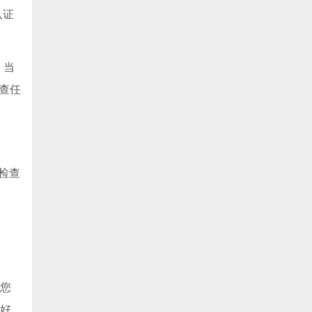
认证
。当
查任
检查
者您
就好