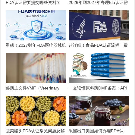
FDA认证需要提交哪些资料？
2026年到2027年办理fda认证需
2026全品类详细清单
要多少钱？
重磅！2027财年FDA医疗器械机
超详细！食品FDA认证流程、费
构注册年费上调至 $13785！
用、时效、误区解析
兽药主文件VMF（Veterinary
一文读懂原料药DMF备案：API
Master Files）注册办理指南
出口的“身份证”与“通行证”
蔬菜罐头FDA认证常见问题及解
果酱出口美国如何办理FDA认