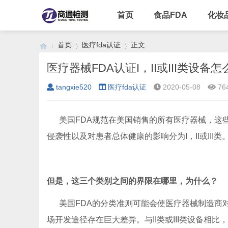
首页
食品FDA
化妆
首页
医疗fda认证
正文
医疗器械FDA认证I，II或III类设备
tangxie520
医疗fda认证
2020-05-08
76
›
›
›
美国FDA规范在美国销售的所有医疗器械，这些
侵袭性以及对患者总体健康的影响分为I，II或III类
但是，这三个类别之间的界限在哪里，为什么？
美国FDA的分类准则可能会使医疗器械制造商对
场开发途径存在巨大差异。与II类或III类设备相