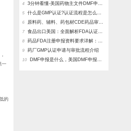
3分钟看懂-美国药物主文件DMF申报流程和管理制度
4
什么是GMP认证?认证流程是怎么样的？
5
原料药、辅料、药包材CDE药品审评中心登记注册流程
6
食品出口美国：全面解析FDA认证流程及关键注意事项
7
药品FDA注册申报资料要求详解：从法规到实操
8
药厂GMP认证申请与审批流程介绍
9
中，
DMF申报是什么，美国DMF申报有几种分类，药物主文件备案流程介绍
10
第一
低的