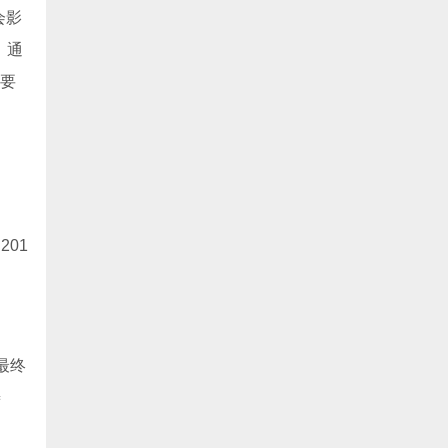
会影
。通
”要
201
最终
善