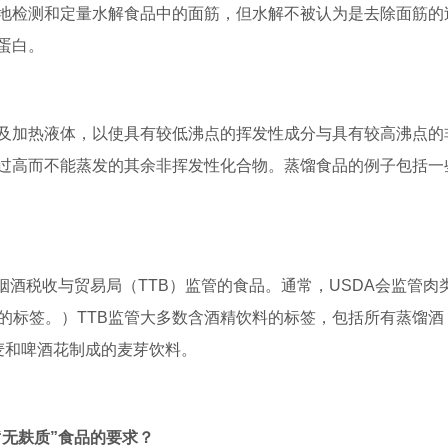
地检测和定量水解食品中的面筋，但水解不被认为是去除面筋的
蛋白。
及加热液体，以使具有较低沸点的挥发性成分与具有较高沸点的
过高而不能蒸发的其余非挥发性化合物。蒸馏食品的例子包括一
烟酒税收与贸易局（TTB）监管的食品。通常，USDA会监管肉
的标签。）TTB监管大多数含酒精饮料的标签，包括所有蒸馏酒
麦和啤酒花制成的麦芽饮料。
有“无麸质”食品的要求？