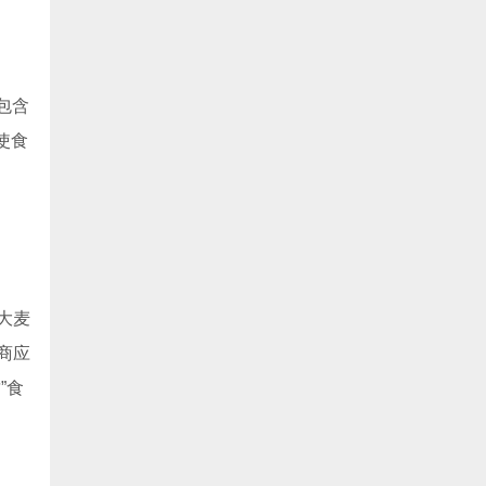
包含
使食
大麦
商应
”食