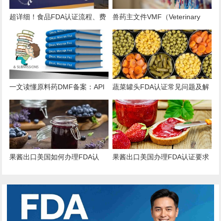
超详细！食品FDA认证流程、费
兽药主文件VMF（Veterinary
用、时效、误区解析
Master Files）注册办理指南
一文读懂原料药DMF备案：API
蔬菜罐头FDA认证常见问题及解
出口的“身份证”与“通行证”
决方案
果酱出口美国如何办理FDA认
果酱出口美国办理FDA认证要求
证？
和流程