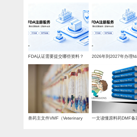
FDA认证需要提交哪些资料？
2026年到2027年办理f
2026全品类详细清单
要多少钱？
兽药主文件VMF（Veterinary
一文读懂原料药DMF备案
Master Files）注册办理指南
出口的“身份证”与“通行