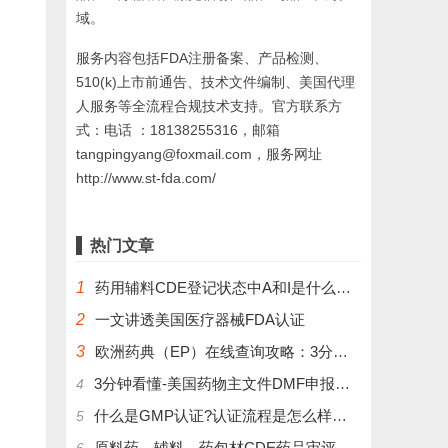
域。
服务内容包括FDA注册备案、产品检测、
510(k)上市前通告、技术文件编制、美国代理
人服务等全流程合规技术支持。官方联系方
式：电话 ：18138255316，邮箱
tangpingyang@foxmail.com，服务网址
http://www.st-fda.com/
热门文章
1
药用辅料CDE登记状态中A和I是什么意思？
2
一文讲透美国医疗器械FDA认证
3
欧洲药典（EP）在线查询攻略：3分钟掌握官方数据库使用技巧
3分钟看懂-美国药物主文件DMF申报流程和管理制度
4
什么是GMP认证?认证流程是怎么样的？
5
原料药、辅料、药包材CDE药品审评中心登记注册流程