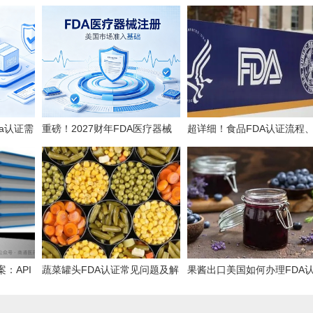
da认证需
重磅！2027财年FDA医疗器械
超详细！食品FDA认证流程
机构注册年费上调至 $13785！
用、时效、误区解析
：API
蔬菜罐头FDA认证常见问题及解
果酱出口美国如何办理FDA
证”
决方案
证？