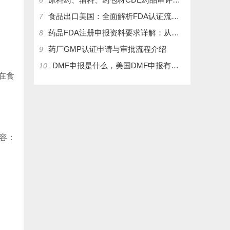
6
食品出口美国：全面解析FDA认证流程及关键注意事项
7
药品FDA注册申报资料要求详解：从法规到实操
8
药厂GMP认证申请与审批流程介绍
9
DMF申报是什么，美国DMF申报有几种分类，药物主文件备案流程介绍
10
在食
容：