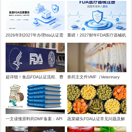
2026年到2027年办理fda认证需
重磅！2027财年FDA医疗器械机
要多少钱？
构注册年费上调至 $13785！
超详细！食品FDA认证流程、费
兽药主文件VMF（Veterinary
用、时效、误区解析
Master Files）注册办理指南
一文读懂原料药DMF备案：API
蔬菜罐头FDA认证常见问题及解
出口的“身份证”与“通行证”
决方案