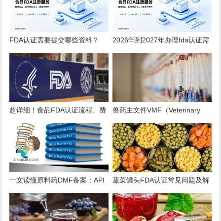
FDA认证需要提交哪些资料？
2026年到2027年办理fda认证需
2026全品类详细清单
要多少钱？
超详细！食品FDA认证流程、费
兽药主文件VMF（Veterinary
用、时效、误区解析
Master Files）注册办理指南
一文读懂原料药DMF备案：API
蔬菜罐头FDA认证常见问题及解
出口的“身份证”与“通行证”
决方案