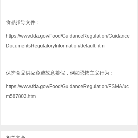
食品指导文件：
https://www.fda.gov/Food/GuidanceRegulation/Guidance
DocumentsRegulatoryInformation/default.htm
保护食品供应免遭故意掺假，例如恐怖主义行为：
https://www.fda.gov/Food/GuidanceRegulation/FSMA/uc
m587803.htm
相关文章