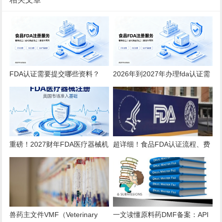
FDA认证需要提交哪些资料？
2026年到2027年办理fda认证需
2026全品类详细清单
要多少钱？
重磅！2027财年FDA医疗器械机
超详细！食品FDA认证流程、费
构注册年费上调至 $13785！
用、时效、误区解析
兽药主文件VMF（Veterinary
一文读懂原料药DMF备案：API