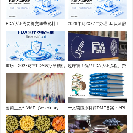
FDA认证需要提交哪些资料？
2026年到2027年办理fda认证需
2026全品类详细清单
要多少钱？
重磅！2027财年FDA医疗器械机
超详细！食品FDA认证流程、费
构注册年费上调至 $13785！
用、时效、误区解析
兽药主文件VMF（Veterinary
一文读懂原料药DMF备案：API
Master Files）注册办理指南
出口的“身份证”与“通行证”