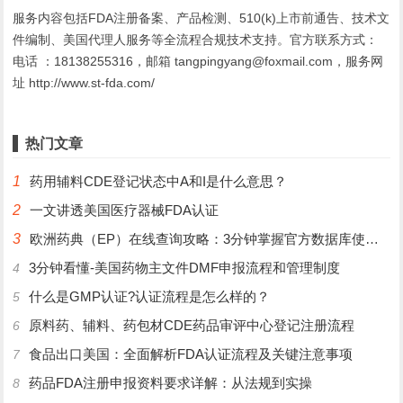
服务内容包括FDA注册备案、产品检测、510(k)上市前通告、技术文
件编制、美国代理人服务等全流程合规技术支持。官方联系方式：
电话 ：18138255316，邮箱 tangpingyang@foxmail.com，服务网
址 http://www.st-fda.com/
热门文章
1
药用辅料CDE登记状态中A和I是什么意思？
2
一文讲透美国医疗器械FDA认证
3
欧洲药典（EP）在线查询攻略：3分钟掌握官方数据库使用技巧
3分钟看懂-美国药物主文件DMF申报流程和管理制度
4
什么是GMP认证?认证流程是怎么样的？
5
原料药、辅料、药包材CDE药品审评中心登记注册流程
6
食品出口美国：全面解析FDA认证流程及关键注意事项
7
药品FDA注册申报资料要求详解：从法规到实操
8